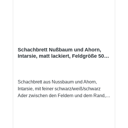
Schachbrett Nußbaum und Ahorn,
Intarsie, matt lackiert, Feldgröße 50
mm
Schachbrett aus Nussbaum und Ahorn,
Intarsie, mit feiner schwarz/weiß/schwarz
Ader zwischen den Feldern und dem Rand,
matt lackiert Die Rückseite vom Brett ist mit
vier Filzscheiben versehen. Dieses
Schachbrett ist passend zu Schachfiguren mit
Königshöhe von 76 bis 89 mm. Details zur