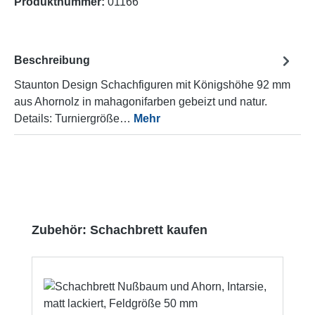
Produktnummer:
01166
Beschreibung
Staunton Design Schachfiguren mit Königshöhe 92 mm
aus Ahornolz in mahagonifarben gebeizt und natur.
Details: Turniergröße…
Mehr
Produktgalerie überspringen
Zubehör: Schachbrett kaufen