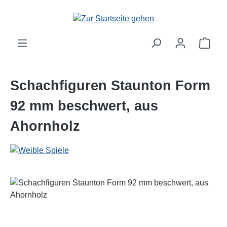
Zum Hauptinhalt springen
Schachfiguren Staunton Form
92 mm beschwert, aus
Ahornholz
Bildergalerie überspringen