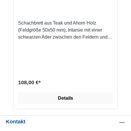
Schachbrett aus Teak und Ahorn Holz
(Feldgröße 50x50 mm), Intarsie mit einer
schwarzen Ader zwischen den Feldern und
dem Rand. Das Spielbrett (50x50 cm) ist matt
lackiert und die Rcksete ist mit vier
Fizlscheiben versehen. Details: Feldgröße:
50 x 50 mm Brettgröße: 50 x 50 cm
Brettstärke : 15 mm Gewicht : 2,54 kg
Passende Figuren Königshöhe von 76 bis 89
108,00 €*
mm.Hersteller-Artikelnummer: 02424
Details
Kontakt