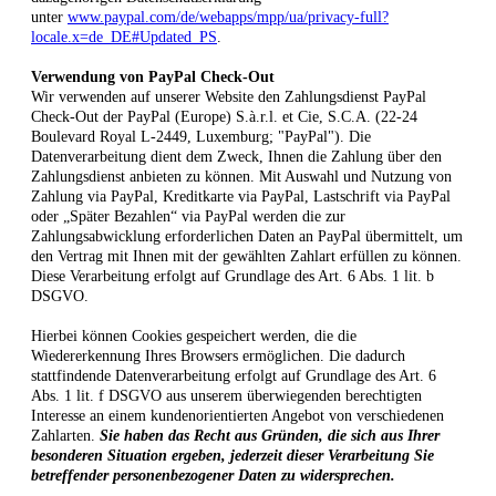
unter
www.paypal.com/de/webapps/mpp/ua/privacy-full?
locale.x=de_DE#Updated_PS
.
Verwendung von PayPal Check-Out
Wir verwenden auf unserer Website den Zahlungsdienst PayPal
Check-Out der PayPal (Europe) S.à.r.l. et Cie, S.C.A. (22-24
Boulevard Royal L-2449, Luxemburg; "PayPal"). Die
Datenverarbeitung dient dem Zweck, Ihnen die Zahlung über den
Zahlungsdienst anbieten zu können. Mit Auswahl und Nutzung von
Zahlung via PayPal, Kreditkarte via PayPal, Lastschrift via PayPal
oder „Später Bezahlen“ via PayPal werden die zur
Zahlungsabwicklung erforderlichen Daten an PayPal übermittelt, um
den Vertrag mit Ihnen mit der gewählten Zahlart erfüllen zu können.
Diese Verarbeitung erfolgt auf Grundlage des Art. 6 Abs. 1 lit. b
DSGVO.
Hierbei können Cookies gespeichert werden, die die
Wiedererkennung Ihres Browsers ermöglichen. Die dadurch
stattfindende Datenverarbeitung erfolgt auf Grundlage des Art. 6
Abs. 1 lit. f DSGVO aus unserem überwiegenden berechtigten
Interesse an einem kundenorientierten Angebot von verschiedenen
Zahlarten.
Sie haben das Recht aus Gründen, die sich aus Ihrer
besonderen Situation ergeben, jederzeit dieser Verarbeitung Sie
betreffender personenbezogener Daten zu widersprechen.