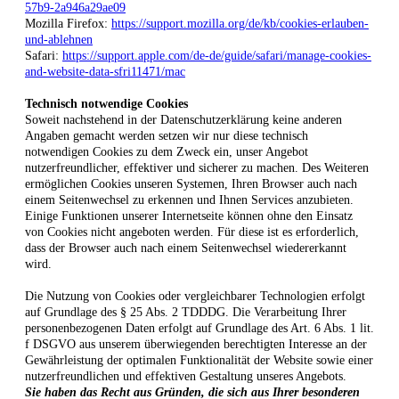
57b9-2a946a29ae09
Mozilla Firefox:
https://support.mozilla.org/de/kb/cookies-erlauben-
und-ablehnen
Safari:
https://support.apple.com/de-de/guide/safari/manage-cookies-
and-website-data-sfri11471/mac
Technisch notwendige Cookies
Soweit nachstehend in der Datenschutzerklärung keine anderen
Angaben gemacht werden setzen wir nur diese technisch
notwendigen Cookies zu dem Zweck ein, unser Angebot
nutzerfreundlicher, effektiver und sicherer zu machen. Des Weiteren
ermöglichen Cookies unseren Systemen, Ihren Browser auch nach
einem Seitenwechsel zu erkennen und Ihnen Services anzubieten.
Einige Funktionen unserer Internetseite können ohne den Einsatz
von Cookies nicht angeboten werden. Für diese ist es erforderlich,
dass der Browser auch nach einem Seitenwechsel wiedererkannt
wird.
Die Nutzung von Cookies oder vergleichbarer Technologien erfolgt
auf Grundlage des § 25 Abs. 2 TDDDG. Die Verarbeitung Ihrer
personenbezogenen Daten erfolgt auf Grundlage des Art. 6 Abs. 1 lit.
f DSGVO aus unserem überwiegenden berechtigten Interesse an der
Gewährleistung der optimalen Funktionalität der Website sowie einer
nutzerfreundlichen und effektiven Gestaltung unseres Angebots.
Sie haben das Recht aus Gründen, die sich aus Ihrer besonderen