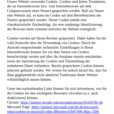
Unsere Website verwendet Cookies. Cookies sind kleine Textdateien,
die im Internetbrowser bzw. vom Internetbrowser auf dem
Computersystem eines Nutzers gespeichert werden. Ruft ein Nutzer
eine Website auf, so kann ein Cookie auf dem Betriebssystem des
Nutzers gespeichert werden. Dieser Cookie enthält eine
charakteristische Zeichenfolge, die eine eindeutige Identifizierung
des Browsers beim erneuten Aufrufen der Website ermöglicht.
Cookies werden auf Ihrem Rechner gespeichert. Daher haben Sie die
volle Kontrolle über die Verwendung von Cookies. Durch die
Auswahl entsprechender technischer Einstellungen in Ihrem
Internetbrowser können Sie vor dem Setzen von Cookies
benachrichtigt werden und über die Annahme einzeln entscheiden
sowie die Speicherung der Cookies und Übermittlung der
enthaltenen Daten verhindern. Bereits gespeicherte Cookies können
jederzeit gelöscht werden. Wir weisen Sie jedoch darauf hin, dass Sie
dann gegebenenfalls nicht sämtliche Funktionen dieser Website
vollumfänglich nutzen können.
Unter den nachstehenden Links können Sie sich informieren, wie Sie
die Cookies bei den wichtigsten Browsern verwalten (u.a. auch
deaktivieren) können:
Chrome:
https://support.google.com/accounts/answer/61416?hl=de
Microsoft Edge:
https://support.microsoft.com/de-de/microsoft-
edge/cookies-in-microsoft-edge-lB6schen-63947406-40ac-c3b8-