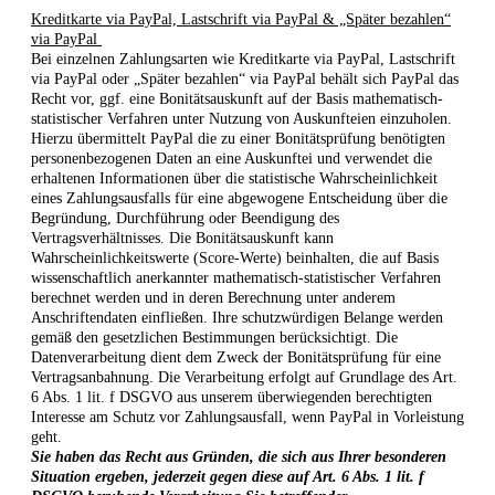
Kreditkarte via PayPal, Lastschrift via PayPal & „Später bezahlen“
via PayPal
Bei einzelnen Zahlungsarten wie Kreditkarte via PayPal, Lastschrift
via PayPal oder „Später bezahlen“ via PayPal behält sich PayPal das
Recht vor, ggf. eine Bonitätsauskunft auf der Basis mathematisch-
statistischer Verfahren unter Nutzung von Auskunfteien einzuholen.
Hierzu übermittelt PayPal die zu einer Bonitätsprüfung benötigten
personenbezogenen Daten an eine Auskunftei und verwendet die
erhaltenen Informationen über die statistische Wahrscheinlichkeit
eines Zahlungsausfalls für eine abgewogene Entscheidung über die
Begründung, Durchführung oder Beendigung des
Vertragsverhältnisses. Die Bonitätsauskunft kann
Wahrscheinlichkeitswerte (Score-Werte) beinhalten, die auf Basis
wissenschaftlich anerkannter mathematisch-statistischer Verfahren
berechnet werden und in deren Berechnung unter anderem
Anschriftendaten einfließen. Ihre schutzwürdigen Belange werden
gemäß den gesetzlichen Bestimmungen berücksichtigt. Die
Datenverarbeitung dient dem Zweck der Bonitätsprüfung für eine
Vertragsanbahnung. Die Verarbeitung erfolgt auf Grundlage des Art.
6 Abs. 1 lit. f DSGVO aus unserem überwiegenden berechtigten
Interesse am Schutz vor Zahlungsausfall, wenn PayPal in Vorleistung
geht.
Sie haben das Recht aus Gründen, die sich aus Ihrer besonderen
Situation ergeben, jederzeit gegen diese auf Art. 6 Abs. 1 lit. f