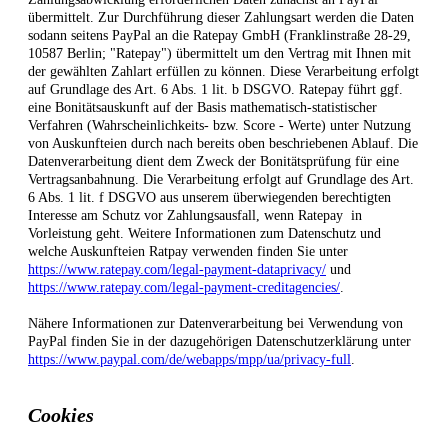
übermittelt. Zur Durchführung dieser Zahlungsart werden die Daten
sodann seitens PayPal an die Ratepay GmbH (Franklinstraße 28-29,
10587 Berlin; "Ratepay") übermittelt um den Vertrag mit Ihnen mit
der gewählten Zahlart erfüllen zu können. Diese Verarbeitung erfolgt
auf Grundlage des Art. 6 Abs. 1 lit. b DSGVO. Ratepay führt ggf.
eine Bonitätsauskunft auf der Basis mathematisch-statistischer
Verfahren (Wahrscheinlichkeits- bzw. Score - Werte) unter Nutzung
von Auskunfteien durch nach bereits oben beschriebenen Ablauf. Die
Datenverarbeitung dient dem Zweck der Bonitätsprüfung für eine
Vertragsanbahnung. Die Verarbeitung erfolgt auf Grundlage des Art.
6 Abs. 1 lit. f DSGVO aus unserem überwiegenden berechtigten
Interesse am Schutz vor Zahlungsausfall, wenn Ratepay in
Vorleistung geht. Weitere Informationen zum Datenschutz und
welche Auskunfteien Ratpay verwenden finden Sie unter
https://www.ratepay.com/legal-payment-dataprivacy/
und
https://www.ratepay.com/legal-payment-creditagencies/
.
Nähere Informationen zur Datenverarbeitung bei Verwendung von
PayPal finden Sie in der dazugehörigen Datenschutzerklärung unter
https://www.paypal.com/de/webapps/mpp/ua/privacy-full
.
Cookies