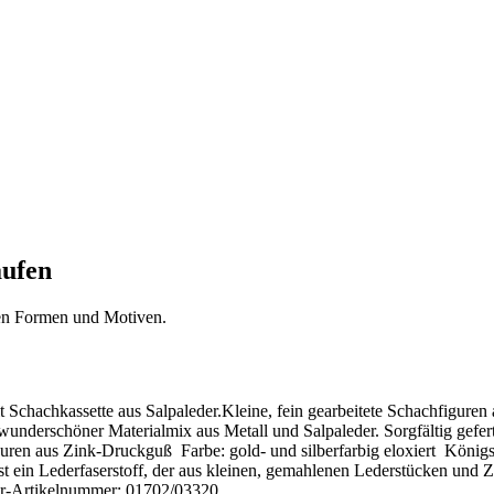
aufen
hen Formen und Motiven.
hachkassette aus Salpaleder.Kleine, fein gearbeitete Schachfiguren a
wunderschöner Materialmix aus Metall und Salpaleder. Sorgfältig gefe
iguren aus Zink-Druckguß Farbe: gold- und silberfarbig eloxiert König
t ein Lederfaserstoff, der aus kleinen, gemahlenen Lederstücken und Z
ler-Artikelnummer: 01702/03320