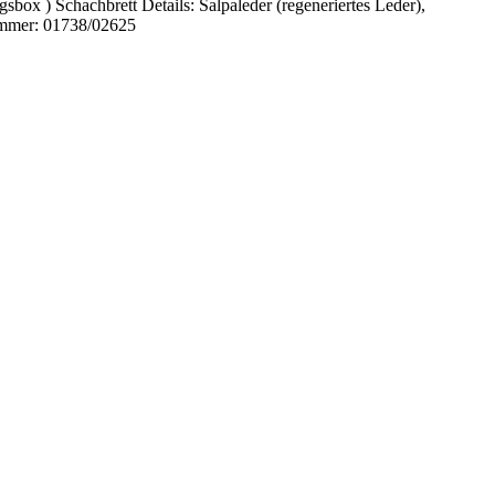
ox ) Schachbrett Details: Salpaleder (regeneriertes Leder),
nummer: 01738/02625