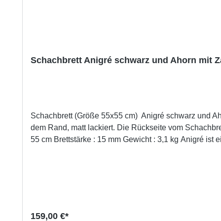
Schachbrett Anigré schwarz und Ahorn mit 
Schachbrett (Größe 55x55 cm) Anigré schwarz und Aho
dem Rand, matt lackiert. Die Rückseite vom Schachbrett ist mit vier Filzscheiben versehen Turniergrö
55 cm Brettstärke : 15 mm Gewicht : 3,1 kg Anigré ist ein Laubbaum aus Ostafrika. Das mäßig harte Holz kann gut zu Furnieren verarbeitet werden. Die mittleren bis großen
Poren erlauben ein problemloses Einfärben der Furnie
mm.Hersteller-Artikelnummer: 02325
159,00 €*