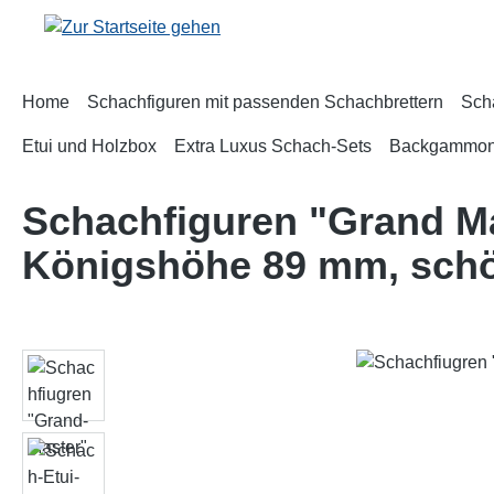
m Hauptinhalt springen
Zur Suche springen
Zur Hauptnavigation springen
Home
Schachfiguren mit passenden Schachbrettern
Sch
Etui und Holzbox
Extra Luxus Schach-Sets
Backgammo
Schachfiguren "Grand Ma
Königshöhe 89 mm, schö
Bildergalerie überspringen