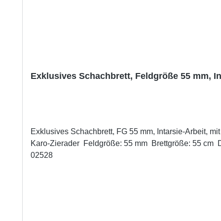
Exklusives Schachbrett, Feldgröße 55 mm, In
Exklusives Schachbrett, FG 55 mm, Intarsie-Arbeit, mit aufwändiger Zierader. Detail
Karo-Zierader Feldgröße: 55 mm Brettgröße: 55 cm Dieses Exklusives Schachbrett passt zu Schachfiguren mit Königshöhe von 83 bis 95 mm.Hersteller-Artikelnummer:
02528