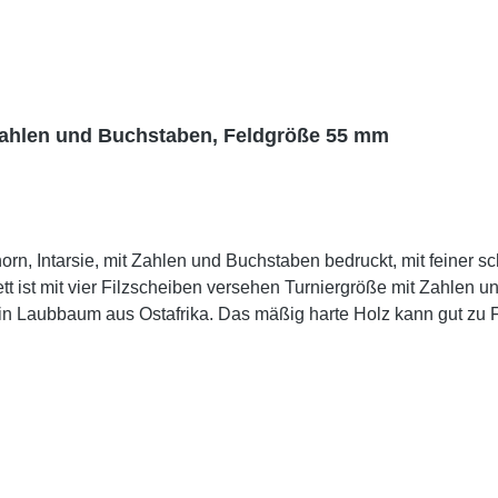
Zahlen und Buchstaben, Feldgröße 55 mm
rn, Intarsie, mit Zahlen und Buchstaben bedruckt, mit feiner 
ße mit Zahlen und Buchstaben Feldgröße: 55 x 55 mm Brettgröße: 55 x
re. Dieses Schachbrett in Turniergröße ist passend zur den Sc