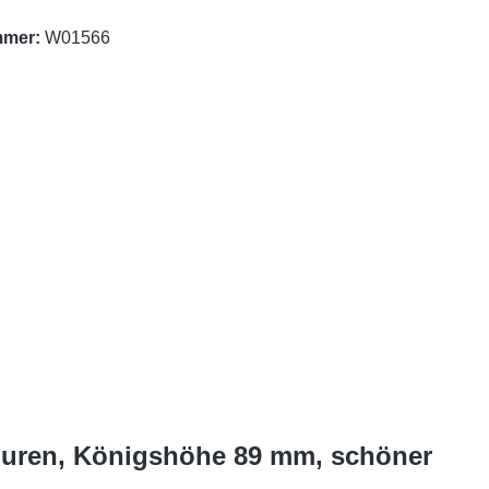
mmer:
W01566
iguren, Königshöhe 89 mm, schöner