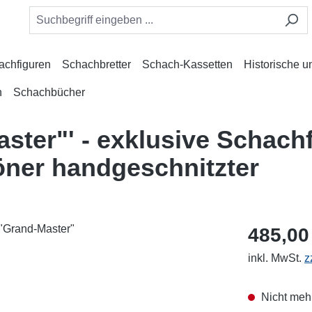
achfiguren
Schachbretter
Schach-Kassetten
Historische 
n
Schachbücher
ster"' - exklusive Schachf
ner handgeschnitzter
485,00
inkl. MwSt.
z
Nicht mehr