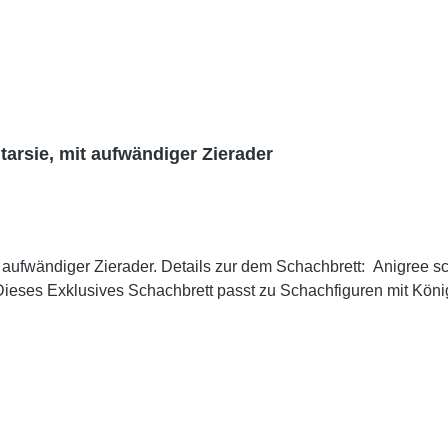
tarsie, mit aufwändiger Zierader
s zur dem Schachbrett: Anigree schwarz und Esche Maser matt lackiert Intarsie mit