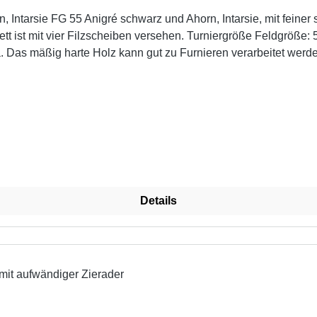
n, Intarsie FG 55 Anigré schwarz und Ahorn, Intarsie, mit fein
röße Feldgröße: 55 x 55 mm Brettgröße: 55 x 55 cm Brettstärke : 15 mm
kelnummer: 02315
Details