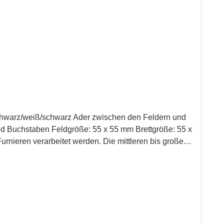
schwarz/weiß/schwarz Ader zwischen den Feldern und
hachfiguren mit Königshöhe von 83 bis 95