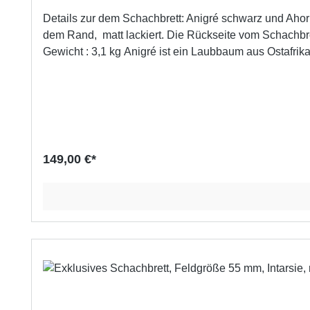
Details zur dem Schachbrett: Anigré schwarz und Ahor
dem Rand, matt lackiert. Die Rückseite vom Schachbrett ist mit vier Filzscheiben versehen. Turnierg
Gewicht : 3,1 kg Anigré ist ein Laubbaum aus Ostafrika. Das mäßig harte Holz kann gut zu Furnieren verarbeitet werden. Die mittleren bis großen Poren erlauben ein
problemloses Einfärben der Furniere. Hersteller-Arti
149,00 €*