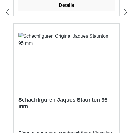
Königshöhe: 95 mm beschwerte Sockel für
Details
einen sicheren Stand mit Filz unterlegt in
Buchekasten Passende Feldgröße 50 mm bis
55 mm.Hersteller-Artikelnummer: 01604
Schachfiguren Jaques Staunton 95
mm