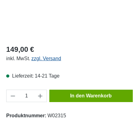
149,00 €
inkl. MwSt.
zzgl. Versand
Lieferzeit: 14-21 Tage
Produkt Anzahl: Gib den gewünschten Wert e
In den Warenkorb
Produktnummer:
W02315