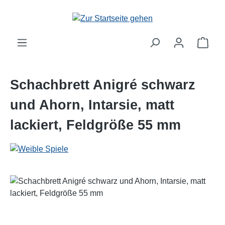
Zum Hauptinhalt springen
Schachbrett Anigré schwarz
und Ahorn, Intarsie, matt
lackiert, Feldgröße 55 mm
Bildergalerie überspringen