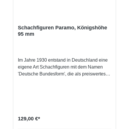
Schachfiguren Paramo, Königshöhe
95 mm
Im Jahre 1930 entstand in Deutschland eine
eigene Art Schachfiguren mit dem Namen
'Deutsche Bundesform', die als preiswertes
Set den Vereinen empfohlen wurde. Immer
wurde diese Form modifiziert und zählt heute
durch ihre schöne, geradlinige Form zu den
modernen Schachfiguren. Von Hand
gedrechselte und gefräste Schachfiguren aus
Buchsbaum schwarz gebeizt und Buchsbaum
129,00 €*
natur. Oberfläche poliert, nicht lackiert.