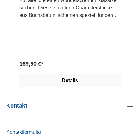
Für alle, die einen wunderschönen Klassiker
suchen. Diese einzelnen Charakterstücke
aus Buchsbaum, scheinen speziell für den
Liebhaber der schönen, schlichten Schach-
Figuren entworfen zu sein. Jaques Staunton,
Schachfiguren Details: Buchsbaum, schwarz
gebeizt und natur von Hand gedrechselt, die
Oberfläche von Hand poliert Königshöhe: 95
mm Turniergeeignet (für Feldgröße 55 bis 60
169,50 €*
mm) schöner handgeschnitzter Springer
Figuren haben einen breiten Sockel mit Filz
Details
unterlegt Die Schachfiguren sind doppelt
beschwert, für stabilen halt in Buchekassette
Die passende Schachbrett-Feldgröße für
diese "Jaques Staunton Schachfiguren" ist
Kontakt
die Feldgröße 55 mm bis 60 mm.Hersteller-
Artikelnummer: 01561
Kontaktformular