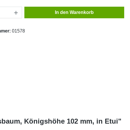
Anzahl: Gib den gewünschten Wert ein oder
In den Warenkorb
mmer:
01578
sbaum, Königshöhe 102 mm, in Etui"