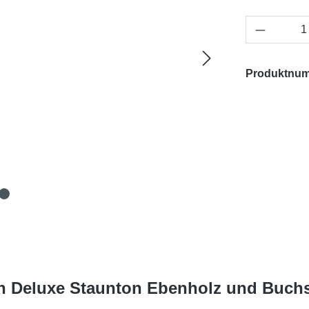
Produkt 
Produktnu
n Deluxe Staunton Ebenholz und Buch