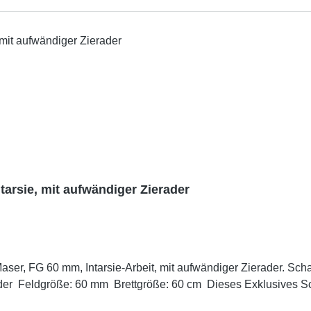
tarsie, mit aufwändiger Zierader
, Intarsie-Arbeit, mit aufwändiger Zierader. Schachbrett Details: Anigree sch
 Dieses Exklusives Schachbrett passt zu Schachfiguren mit Königshöhe von