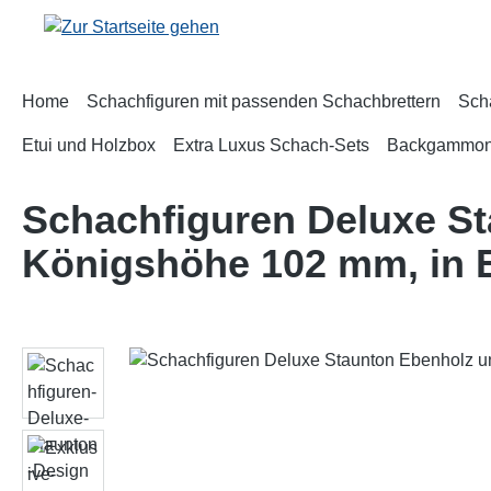
m Hauptinhalt springen
Zur Suche springen
Zur Hauptnavigation springen
Home
Schachfiguren mit passenden Schachbrettern
Sch
Etui und Holzbox
Extra Luxus Schach-Sets
Backgammo
Schachfiguren Deluxe S
Königshöhe 102 mm, in E
Bildergalerie überspringen