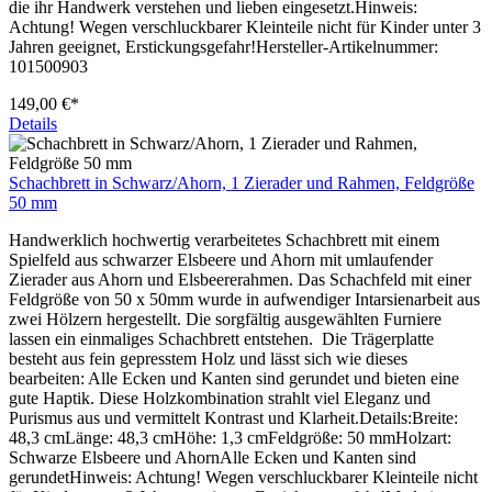
die ihr Handwerk verstehen und lieben eingesetzt.Hinweis:
Achtung! Wegen verschluckbarer Kleinteile nicht für Kinder unter 3
Jahren geeignet, Erstickungsgefahr!Hersteller-Artikelnummer:
101500903
149,00 €*
Details
Schachbrett in Schwarz/Ahorn, 1 Zierader und Rahmen, Feldgröße
50 mm
Handwerklich hochwertig verarbeitetes Schachbrett mit einem
Spielfeld aus schwarzer Elsbeere und Ahorn mit umlaufender
Zierader aus Ahorn und Elsbeererahmen. Das Schachfeld mit einer
Feldgröße von 50 x 50mm wurde in aufwendiger Intarsienarbeit aus
zwei Hölzern hergestellt. Die sorgfältig ausgewählten Furniere
lassen ein einmaliges Schachbrett entstehen. Die Trägerplatte
besteht aus fein gepresstem Holz und lässt sich wie dieses
bearbeiten: Alle Ecken und Kanten sind gerundet und bieten eine
gute Haptik. Diese Holzkombination strahlt viel Eleganz und
Purismus aus und vermittelt Kontrast und Klarheit.Details:Breite:
48,3 cmLänge: 48,3 cmHöhe: 1,3 cmFeldgröße: 50 mmHolzart:
Schwarze Elsbeere und AhornAlle Ecken und Kanten sind
gerundetHinweis: Achtung! Wegen verschluckbarer Kleinteile nicht