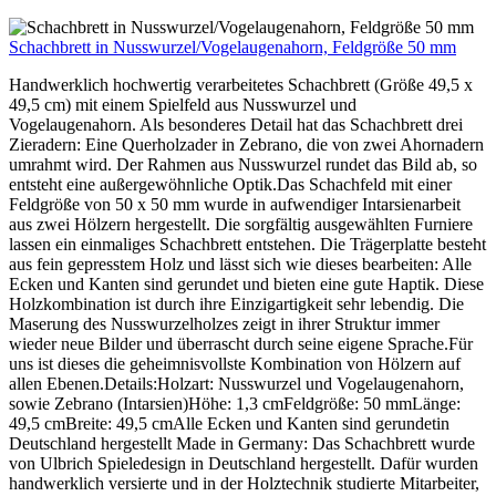
Schachbrett in Nusswurzel/Vogelaugenahorn, Feldgröße 50 mm
Handwerklich hochwertig verarbeitetes Schachbrett (Größe 49,5 x
49,5 cm) mit einem Spielfeld aus Nusswurzel und
Vogelaugenahorn. Als besonderes Detail hat das Schachbrett drei
Zieradern: Eine Querholzader in Zebrano, die von zwei Ahornadern
umrahmt wird. Der Rahmen aus Nusswurzel rundet das Bild ab, so
entsteht eine außergewöhnliche Optik.Das Schachfeld mit einer
Feldgröße von 50 x 50 mm wurde in aufwendiger Intarsienarbeit
aus zwei Hölzern hergestellt. Die sorgfältig ausgewählten Furniere
lassen ein einmaliges Schachbrett entstehen. Die Trägerplatte besteht
aus fein gepresstem Holz und lässt sich wie dieses bearbeiten: Alle
Ecken und Kanten sind gerundet und bieten eine gute Haptik. Diese
Holzkombination ist durch ihre Einzigartigkeit sehr lebendig. Die
Maserung des Nusswurzelholzes zeigt in ihrer Struktur immer
wieder neue Bilder und überrascht durch seine eigene Sprache.Für
uns ist dieses die geheimnisvollste Kombination von Hölzern auf
allen Ebenen.Details:Holzart: Nusswurzel und Vogelaugenahorn,
sowie Zebrano (Intarsien)Höhe: 1,3 cmFeldgröße: 50 mmLänge:
49,5 cmBreite: 49,5 cmAlle Ecken und Kanten sind gerundetin
Deutschland hergestellt Made in Germany: Das Schachbrett wurde
von Ulbrich Spieledesign in Deutschland hergestellt. Dafür wurden
handwerklich versierte und in der Holztechnik studierte Mitarbeiter,