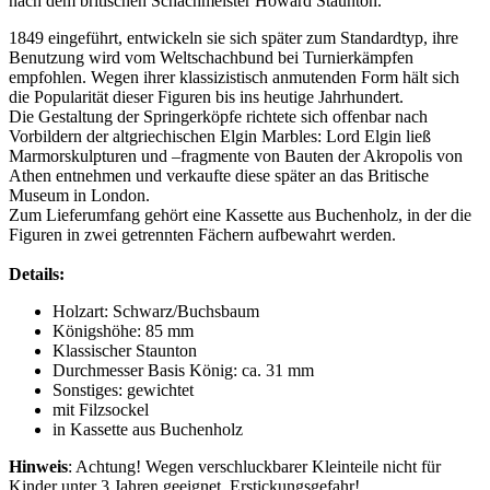
nach dem britischen Schachmeister Howard Staunton.
1849 eingeführt, entwickeln sie sich später zum Standardtyp, ihre
Benutzung wird vom Weltschachbund bei Turnierkämpfen
empfohlen. Wegen ihrer klassizistisch anmutenden Form hält sich
die Popularität dieser Figuren bis ins heutige Jahrhundert.
Die Gestaltung der Springerköpfe richtete sich offenbar nach
Vorbildern der altgriechischen Elgin Marbles: Lord Elgin ließ
Marmorskulpturen und –fragmente von Bauten der Akropolis von
Athen entnehmen und verkaufte diese später an das Britische
Museum in London.
Zum Lieferumfang gehört eine Kassette aus Buchenholz, in der die
Figuren in zwei getrennten Fächern aufbewahrt werden.
Details:
Holzart: Schwarz/Buchsbaum
Königshöhe: 85 mm
Klassischer Staunton
Durchmesser Basis König: ca. 31 mm
Sonstiges: gewichtet
mit Filzsockel
in Kassette aus Buchenholz
Hinweis
: Achtung! Wegen verschluckbarer Kleinteile nicht für
Kinder unter 3 Jahren geeignet, Erstickungsgefahr!