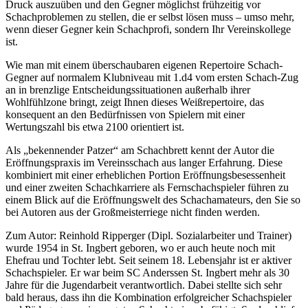
Druck auszuüben und den Gegner möglichst frühzeitig vor
Schachproblemen zu stellen, die er selbst lösen muss – umso mehr,
wenn dieser Gegner kein Schachprofi, sondern Ihr Vereinskollege
ist.
Wie man mit einem überschaubaren eigenen Repertoire Schach-
Gegner auf normalem Klubniveau mit 1.d4 vom ersten Schach-Zug
an in brenzlige Entscheidungssituationen außerhalb ihrer
Wohlfühlzone bringt, zeigt Ihnen dieses Weißrepertoire, das
konsequent an den Bedürfnissen von Spielern mit einer
Wertungszahl bis etwa 2100 orientiert ist.
Als „bekennender Patzer“ am Schachbrett kennt der Autor die
Eröffnungspraxis im Vereinsschach aus langer Erfahrung. Diese
kombiniert mit einer erheblichen Portion Eröffnungsbesessenheit
und einer zweiten Schachkarriere als Fernschachspieler führen zu
einem Blick auf die Eröffnungswelt des Schachamateurs, den Sie so
bei Autoren aus der Großmeisterriege nicht finden werden.
Zum Autor: Reinhold Ripperger (Dipl. Sozialarbeiter und Trainer)
wurde 1954 in St. Ingbert geboren, wo er auch heute noch mit
Ehefrau und Tochter lebt. Seit seinem 18. Lebensjahr ist er aktiver
Schachspieler. Er war beim SC Anderssen St. Ingbert mehr als 30
Jahre für die Jugendarbeit verantwortlich. Dabei stellte sich sehr
bald heraus, dass ihn die Kombination erfolgreicher Schachspieler