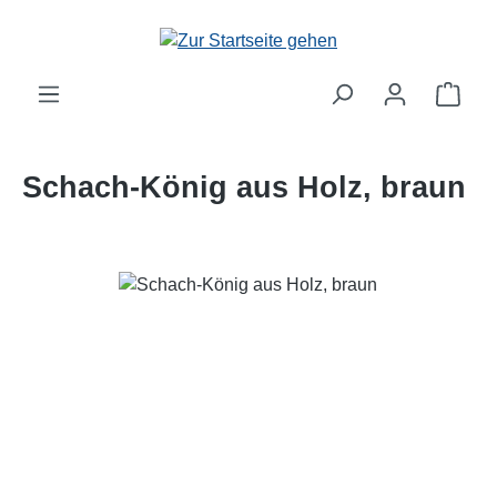
Zum Hauptinhalt springen
Schach-König aus Holz, braun
Bildergalerie überspringen