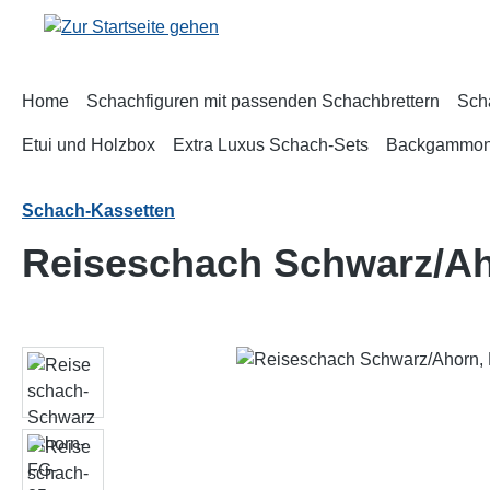
m Hauptinhalt springen
Zur Suche springen
Zur Hauptnavigation springen
Home
Schachfiguren mit passenden Schachbrettern
Sch
Etui und Holzbox
Extra Luxus Schach-Sets
Backgammo
Schach-Kassetten
Reiseschach Schwarz/Ah
Bildergalerie überspringen