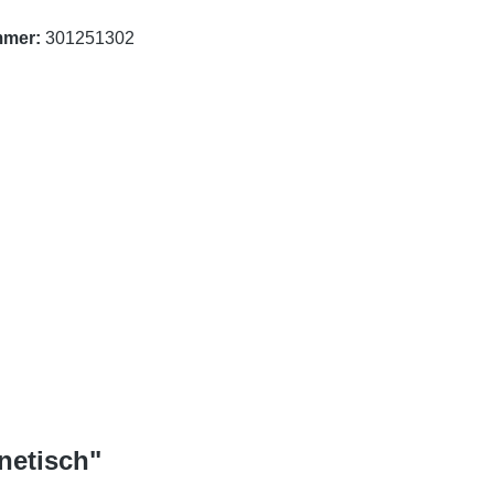
mmer:
301251302
netisch"