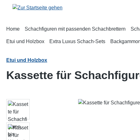
m Hauptinhalt springen
Zur Suche springen
Zur Hauptnavigation springen
Home
Schachfiguren mit passenden Schachbrettern
Sch
Etui und Holzbox
Extra Luxus Schach-Sets
Backgammo
Etui und Holzbox
Kassette für Schachfigu
Bildergalerie überspringen