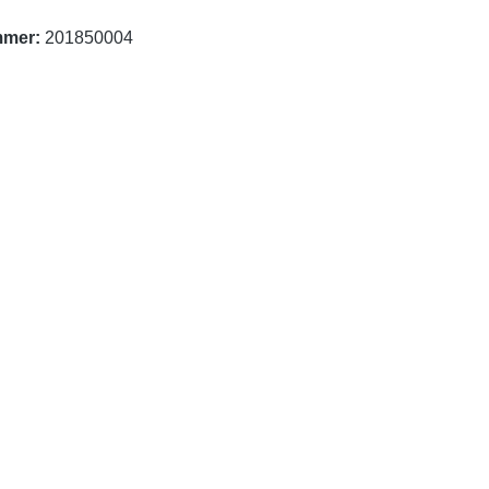
mmer:
201850004