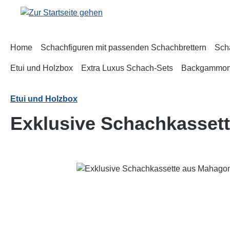
m Hauptinhalt springen
Zur Suche springen
Zur Hauptnavigation springen
Home
Schachfiguren mit passenden Schachbrettern
Sch
Etui und Holzbox
Extra Luxus Schach-Sets
Backgammo
Etui und Holzbox
Exklusive Schachkasset
Bildergalerie überspringen