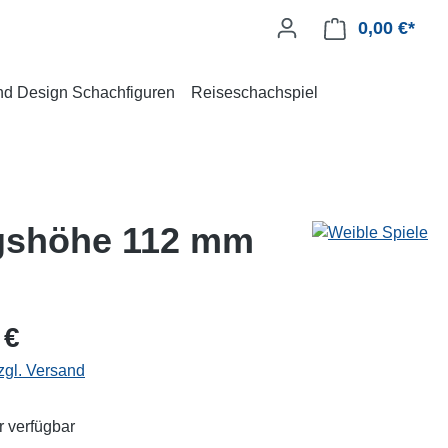
0,00 €*
und Design Schachfiguren
Reiseschachspiel
igshöhe 112 mm
 €
zgl. Versand
 verfügbar