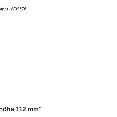
mmer:
W09576
shöhe 112 mm"