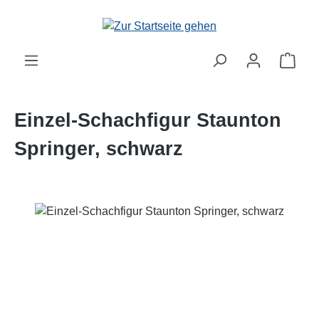
Zum Hauptinhalt springen
Einzel-Schachfigur Staunton
Springer, schwarz
Bildergalerie überspringen