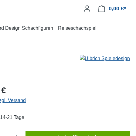
0,00 €*
und Design Schachfiguren
Reiseschachspiel
 €
zgl. Versand
: 14-21 Tage
Anzahl: Gib den gewünschten Wert ein oder