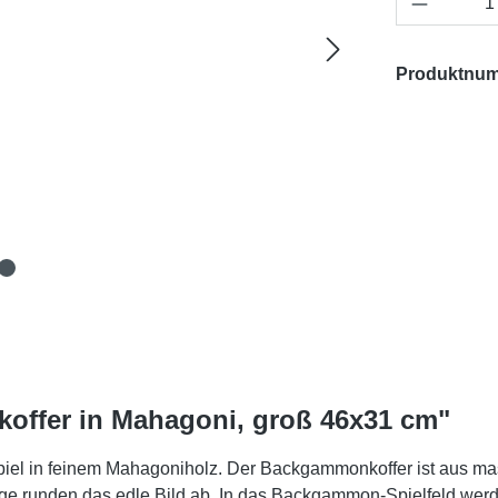
Produktnu
offer in Mahagoni, groß 46x31 cm"
iel in feinem Mahagoniholz. Der Backgammonkoffer ist aus ma
ge runden das edle Bild ab. In das Backgammon-Spielfeld werden