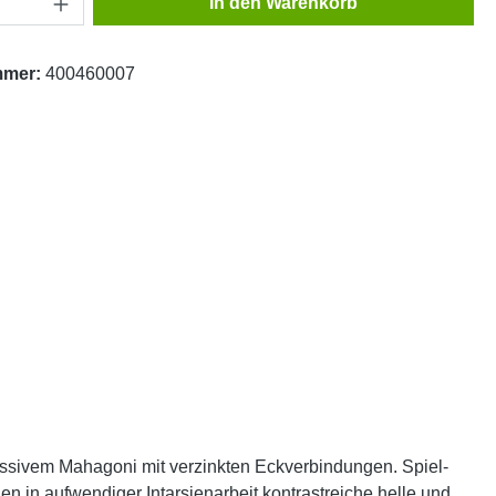
In den Warenkorb
mmer:
400460007
ssivem Mahagoni mit verzinkten Eckverbindungen. Spiel-
 in aufwendiger Intarsienarbeit kontrastreiche helle und