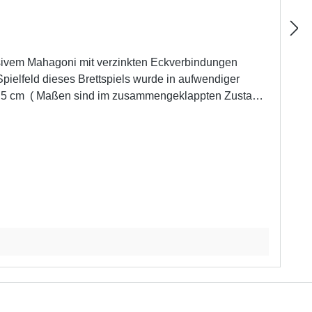
ssivem Mahagoni mit verzinkten Eckverbindungen
pielfeld dieses Brettspiels wurde in aufwendiger
eutschland hergestellt. Dafür wurden handwerklich
rtikelnummer: 400360007