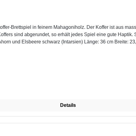
fer-Brettspiel in feinem Mahagoniholz. Der Koffer ist aus ma
ers sind abgerundet, so erhält jedes Spiel eine gute Haptik. S
 Hinweis: Achtung! Wegen verschluckbarer Kleinteile nicht für Kinder unter 3
 Backgammon in Mahagoni wurde von Ulbrich Spieledesign in D
, die ihr Handwerk verstehen und lieben eingesetzt.Hersteller-A
Details