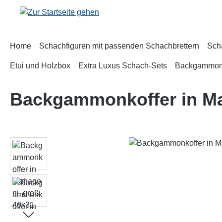
m Hauptinhalt springen
Zur Suche springen
Zur Hauptnavigation springen
Home
Schachfiguren mit passenden Schachbrettern
Sch
Etui und Holzbox
Extra Luxus Schach-Sets
Backgammo
Backgammonkoffer in Ma
Bildergalerie überspringen