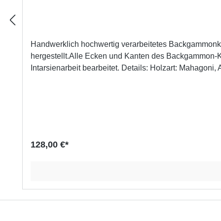
Handwerklich hochwertig verarbeitetes Backgammonkof
hergestellt.Alle Ecken und Kanten des Backgammon-Koff
Intarsienarbeit bearbeitet. Details: Holzart: Mahagoni, Ahorn und Elsbeere schwarz (Intarsien) Länge: 36 cm Breite: 23,5 cm ( Maßen sind im zusammengeklappten Zustand,
die Breite verdoppelt sich, wenn das Brettspiel offen liegt) Höhe: 4 cm in Deutschland hergestellt
Jahren geeignet, Erstickungsgefahr!Made in Germany:
versierte und in der Holztechnik studierte Mitarbeiter
128,00 €*